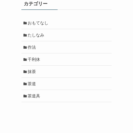
カテゴリー
おもてなし
たしなみ
作法
千利休
抹茶
茶道
茶道具